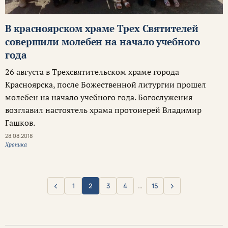
В красноярском храме Трех Святителей
совершили молебен на начало учебного
года
26 августа в Трехсвятительском храме города
Красноярска, после Божественной литургии прошел
молебен на начало учебного года. Богослужения
возглавил настоятель храма протоиерей Владимир
Гашков.
28.08.2018
Хроника
‹
›
1
2
3
4
…
15
Назад
Вперёд