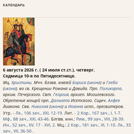
КАЛЕНДАРЬ
6 августа 2026 г. ( 24 июля ст.ст.), четверг.
Седмица 10-я по Пятидесятнице.
Мц.
Христины
. Мчч. блгвв. князей
Бориса
(
икона
) и
Глеба
(
икона
), во св. Крещении Романа и Давида. Прп.
Поликарпа
,
архим. Печерского. Свт.
Георгия
, архиеп. Могилевского.
Обретение мощей прп.
Далмата
Исетского. Сщмч.
Алфея
диакона. Свв.
Николая
(
икона
) и
Иоанна
испп., пресвитеров.
Утр. -
Лк., 106 зач., XXI, 12-19.
Лит. -
2 Кор., 167 зач., I, 1-7.
Мф., 88 зач., XXI, 43-46.
Блгвв. кнн.:
Рим., 99 зач., VIII, 28-39.
Ин., 52 зач., XV, 17 - XVI, 2.
Мц.:
2 Кор., 181 зач., VI, 1-10.
Лк., 33
зач., VII, 36-50
.