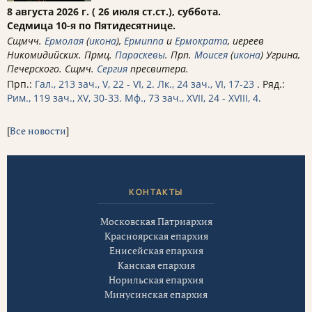
8 августа 2026 г. ( 26 июля ст.ст.), суббота.
Седмица 10-я по Пятидесятнице.
Сщмчч.
Ермолая
(
икона
),
Ермиппа
и
Ермократа
, иереев
Никомидийских. Прмц.
Параскевы
. Прп.
Моисея
(
икона
) Угрина,
Печерского. Сщмч.
Сергия
пресвитера.
Прп.:
Гал., 213 зач., V, 22 - VI, 2.
Лк., 24 зач., VI, 17-23
. Ряд.:
Рим., 119 зач., XV, 30-33.
Мф., 73 зач., XVII, 24 - XVIII, 4.
[
Все новости
]
КОНТАКТЫ
Московская Патриархия
Красноярская епархия
Енисейская епархия
Канская епархия
Норильская епархия
Минусинская епархия