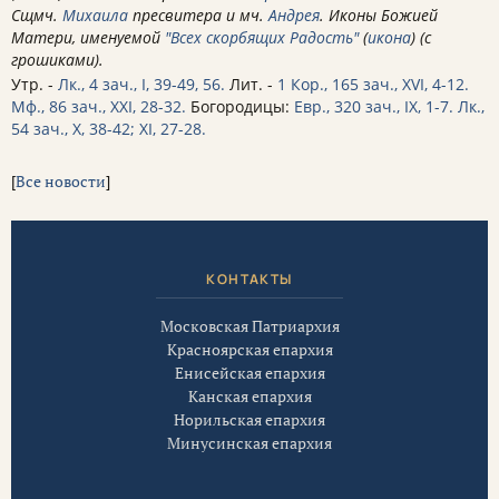
Сщмч.
Михаила
пресвитера и мч.
Андрея
. Иконы Божией
Матери, именуемой
"Всех скорбящих Радость"
(
икона
) (с
грошиками).
Утр. -
Лк., 4 зач., I, 39-49, 56.
Лит. -
1 Кор., 165 зач., XVI, 4-12.
Мф., 86 зач., XXI, 28-32.
Богородицы:
Евр., 320 зач., IX, 1-7.
Лк.,
54 зач., X, 38-42; XI, 27-28.
[
Все новости
]
КОНТАКТЫ
Московская Патриархия
Красноярская епархия
Енисейская епархия
Канская епархия
Норильская епархия
Минусинская епархия