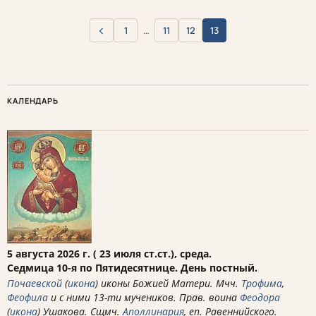
‹
1
…
11
12
13
Назад
КАЛЕНДАРЬ
5 августа 2026 г. ( 23 июля ст.ст.), среда.
Седмица 10-я по Пятидесятнице. День постный.
Почаевской
(
икона
) иконы Божией Матери. Мчч.
Трофима
,
Феофила
и с ними 13-ти мучеников. Прав. воина
Феодора
(
икона
) Ушакова. Сщмч.
Аполлинария
, еп. Равеннийского.