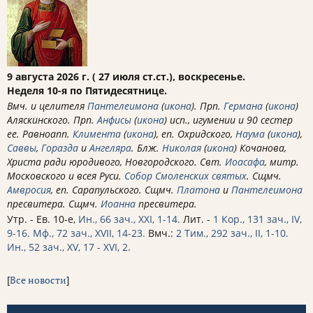
9 августа 2026 г. ( 27 июля ст.ст.), воскресенье.
Неделя 10-я по Пятидесятнице.
Вмч. и целителя
Пантелеимона
(
икона
). Прп.
Германа
(
икона
)
Аляскинского. Прп.
Анфисы
(
икона
) исп., игумении и 90 сестер
ее. Равноапп.
Климента
(
икона
), еп. Охридского,
Наума
(
икона
),
Саввы
,
Горазда
и
Ангеляра
. Блж.
Николая
(
икона
) Кочанова,
Христа ради юродивого, Новгородского. Свт.
Иоасафа
, митр.
Московского и всея Руси.
Собор Смоленских святых
. Сщмч.
Амвросия
, еп. Сарапульского. Сщмч.
Платона
и
Пантелеимона
пресвитера. Сщмч.
Иоанна
пресвитера.
Утр. - Ев. 10-е,
Ин., 66 зач., XXI, 1-14.
Лит. -
1 Кор., 131 зач., IV,
9-16.
Мф., 72 зач., XVII, 14-23.
Вмч.:
2 Тим., 292 зач., II, 1-10.
Ин., 52 зач., XV, 17 - XVI, 2.
[
Все новости
]