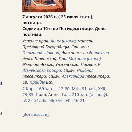
7 августа 2026 г. ( 25 июля ст.ст.),
пятница.
Седмица 10-я по Пятидесятнице. День
постный.
Успение прав.
Анны
(
икона
), матери
Пресвятой Богородицы. Свв. жен
Олимпиады
(
икона
) диакониссы и
Евпраксии
девы, Тавеннской. Прп.
Макария
(
икона
)
Желтоводского, Унженского. Память
V
Вселенского Собора
. Сщмч.
Николая
пресвитера. Сщмч.
Александра
пресвитера.
и
Св.
Ираиды
исп.
2 Кор., 169 зач., I, 12-20.
Мф., 91 зач., XXII,
23-33.
Прав. Анны:
Гал., 210 зач. (от полу́),
IV, 22-31.
Лк., 36 зач., VIII, 16-21.
В
[
Все новости
]