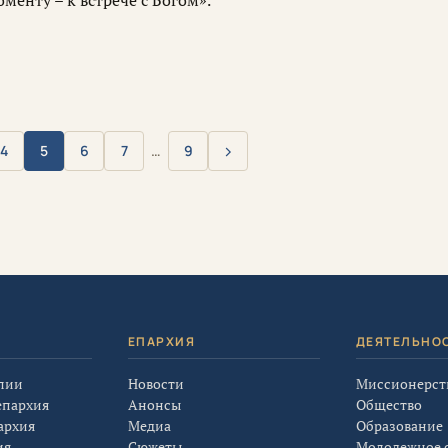
енту – к встрече с Богом».
›
4
5
6
7
…
9
Вперёд
Я
ЕПАРХИЯ
ДЕЯТЕЛЬНО
лии
Новости
Миссионерст
епархия
Анонсы
Общество
архия
Медиа
Образование
ия
Сюжеты
Молодежное 