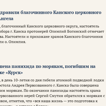
дравили благочинного Канского церковного
Ангела
а, благочинный Канского церковного округа, настоятель
обора г. Канска протоиерей Олимпий Богинский отмечает
ва. Настоятели и прихожане храмов Канского благочиния
ли о. Олимпия.
ршена панихида по морякам, погибшим на
ке «Курск»
а, в день 10-летия со дня гибели атомной подводной лодки
остола Андрея Первозванного г. Канска была совершена
им морякам. По окончании панихиды настоятель храма
ервозванного иерей Сергий Смутин обратился к морякам с
ом, отметив, что «вся наша жизнь — это подготовка к