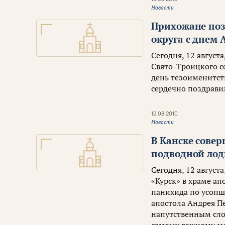
Новости
Прихожане поз
округа с днем 
Сегодня, 12 август
Свято-Троицкого с
день тезоименитст
сердечно поздрави
12.08.2010
Новости
В Канске сове
подводной лод
Сегодня, 12 август
«Курск» в храме ап
панихида по усопш
апостола Андрея П
напутственным слов