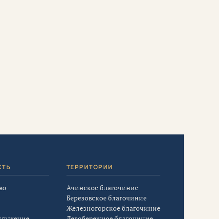
СТЬ
ТЕРРИТОРИИ
во
Ачинское благочиние
Березовское благочиние
Железногорское благочиние
служение
Левобережное благочиние