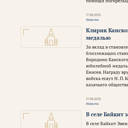
помощи погорельц
17.08.2010
Новости
Клирик Канско
медалью
За вклад в становл
близлежащих стани
Бородино Канского
юбилейной медалью
Енисея. Награду вр
войска есаул Н. П.
казачьего общества 
17.08.2010
Новости
В селе Байкит 
В селе Байкит Эве