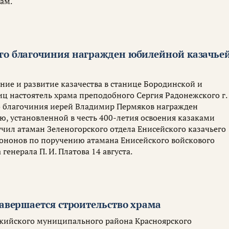
ам.
го благочиния награжден юбилейной казачье
ение и развитие казачества в станице Бородинской и
ц настоятель храма преподобного Сергия Радонежского г.
 благочиния иерей Владимир Пермяков награжден
, установленной в честь 400-летия освоения казаками
учил атаман Зеленогорского отдела Енисейского казачьего
 Кононов по поручению атамана Енисейского войскового
генерала П. И. Платова 14 августа.
завершается строительство храма
нкийского муниципального района Красноярского