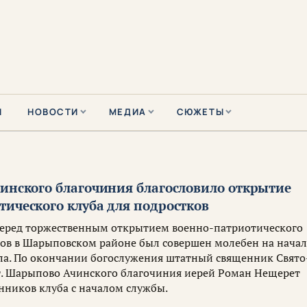
Ы
НОВОСТИ
МЕДИА
СЮЖЕТЫ
чинского благочиния благословило открытие
тического клуба для подростков
, перед торжественным открытием военно-патриотического
ков в Шарыповском районе был совершен молебен на нача
ела. По окончании богослужения штатный священник Свято
г. Шарыпово Ачинского благочиния иерей Роман Нещерет
нников клуба с началом службы.