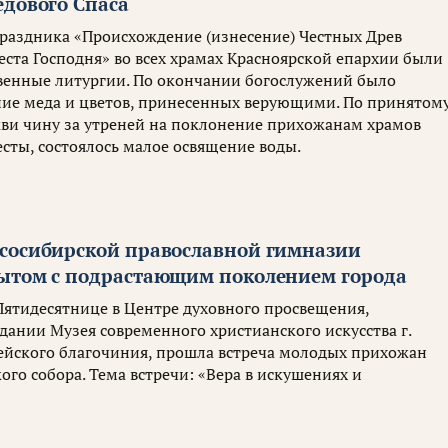
едового Спаса
 праздника «Происхождение (изнесение) Честных Древ
ста Господня» во всех храмах Красноярской епархии были
енные литургии. По окончании богослужений было
ие меда и цветов, принесенных верующими. По принятому
ви чину за утреней на поклонение прихожанам храмов
сты, состоялось малое освящение воды.
сосибирской православной гимназии
ытом с подрастающим поколением города
Пятидесятнице в Центре духовного просвещения,
дании Музея современного христианского искусства г.
ейского благочиния, прошла встреча молодых прихожан
го собора. Тема встречи: «Вера в искушениях и