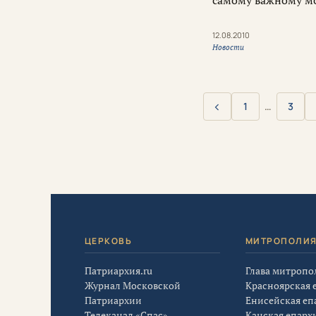
самому важному мом
12.08.2010
Новости
‹
1
…
3
Назад
ЦЕРКОВЬ
МИТРОПОЛИ
Патриархия.ru
Глава митропо
Журнал Московской
Красноярская 
Патриархии
Енисейская еп
Телеканал «Спас»
Канская епарх