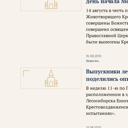
день начала М
14 августа в честь
Животворящего Кре
совершены Божеств
совершено освящен
Православной Церк
были вынесены Кре
16.08.2010
Новости
Выпускники ле
поделились оп
В неделю 11-ю по 
расположенном в з
Лесосибирска Енис
Крестовоздвиженско
испытаниях».
13.08.2010