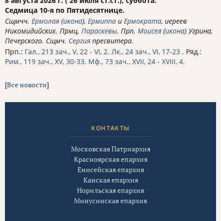
8 августа 2026 г. ( 26 июля ст.ст.), суббота.
Седмица 10-я по Пятидесятнице.
Сщмчч.
Ермолая
(
икона
),
Ермиппа
и
Ермократа
, иереев
Никомидийских. Прмц.
Параскевы
. Прп.
Моисея
(
икона
) Угрина,
Печерского. Сщмч.
Сергия
пресвитера.
Прп.:
Гал., 213 зач., V, 22 - VI, 2.
Лк., 24 зач., VI, 17-23
. Ряд.:
Рим., 119 зач., XV, 30-33.
Мф., 73 зач., XVII, 24 - XVIII, 4.
[
Все новости
]
КОНТАКТЫ
Московская Патриархия
Красноярская епархия
Енисейская епархия
Канская епархия
Норильская епархия
Минусинская епархия