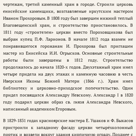
чертежам, третий каменный храм в городе. Строили церковь
енисейские каменщики, возглавляемые иркутским мастером
Иваном Прохоровым. В 1808 году был завершен нижний теплый
Благовещенский храм, и строительство приостановилось. В
1811 году «строителем» церкви вместо Пороховщикова был
выбран купец П.Ф. Ларионов. В начале 1812 года взамен не
понравившегося горожанам И. Прохорова был приглашен
мастер из Енисейска И.И. Огрысков. Основные строительные
работы были завершены в 1812 году. Строительство
продолжалось до начала 1820-х годов. Двухэтажный храм имел
четыре придела на двух этажах и каменную часовню в честь
Иверския Иконы Божией Матери (1866 г.). Храм имел
библиотеку и церковно-приходское попечительство. Один
придел посвящался Александру Невскому. Александр I в 1820
году подарил церкви образ cв. rнязя Александра Невского,
написанный академиком Егоровым.
В 1829-1831 годах красноярские мастера Е. Ушаков и Ф. Быкасов
пристроили к западному фасаду церкви четырёхколонный
портик и возвели вокруг здания кирпичную ограду. Позднее с