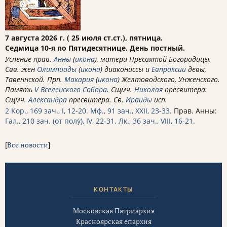
7 августа 2026 г. ( 25 июля ст.ст.), пятница.
Седмица 10-я по Пятидесятнице. День постный.
Успение прав.
Анны
(
икона
), матери Пресвятой Богородицы.
Свв. жен
Олимпиады
(
икона
) диакониссы и
Евпраксии
девы,
Тавеннской. Прп.
Макария
(
икона
) Желтоводского, Унженского.
Память
V Вселенского Собора
. Сщмч.
Николая
пресвитера.
Сщмч.
Александра
пресвитера. Св.
Ираиды
исп.
2 Кор., 169 зач., I, 12-20.
Мф., 91 зач., XXII, 23-33.
Прав. Анны:
Гал., 210 зач. (от полу́), IV, 22-31.
Лк., 36 зач., VIII, 16-21.
[
Все новости
]
КОНТАКТЫ
Московская Патриархия
Красноярская епархия