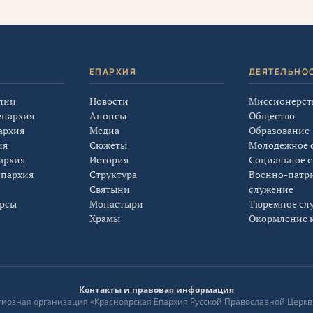
Я
ЕПАРХИЯ
ДЕЯТЕЛЬНО
лии
Новости
Миссионерст
епархия
Анонсы
Общество
архия
Медиа
Образование
ия
Сюжеты
Молодежное 
архия
История
Социальное 
епархия
Структура
Военно-патр
Святыни
служение
урсы
Монастыри
Тюремное сл
Храмы
Окормление к
Контакты и правовая информация
лигиозная организация «Красноярская Епархия Русской Православной Церкв