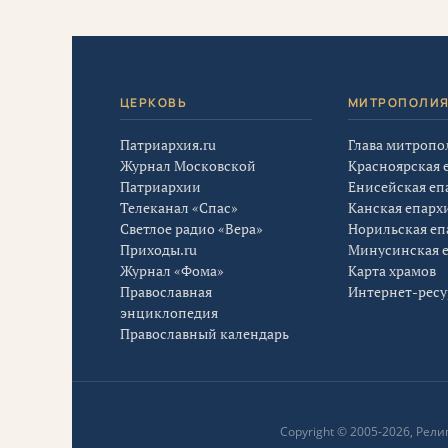
ЦЕРКОВЬ
МИТРОПОЛИ
Патриархия.ru
Глава митропо
Журнал Московской
Красноярская 
Патриархии
Енисейская еп
Телеканал «Спас»
Канская епарх
Светлое радио «Вера»
Норильская еп
Приходы.ru
Минусинская 
Журнал «Фома»
Карта храмов
Православная
Интернет-рес
энциклопедия
Православный календарь
Copyright © 2005-2026, Ре