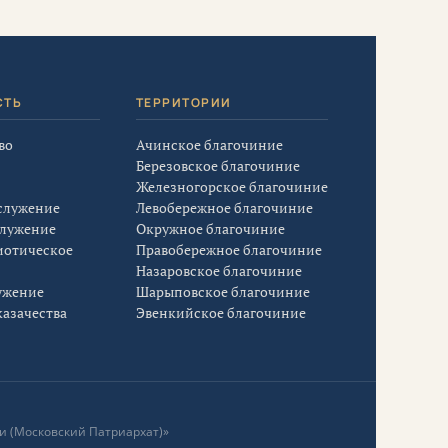
СТЬ
ТЕРРИТОРИИ
во
Ачинское благочиние
Березовское благочиние
Железногорское благочиние
служение
Левобережное благочиние
служение
Окружное благочиние
иотическое
Правобережное благочиние
Назаровское благочиние
ужение
Шарыповское благочиние
азачества
Эвенкийское благочиние
и (Московский Патриархат)»