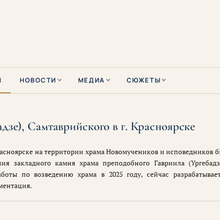
Ы
НОВОСТИ
МЕДИА
СЮЖЕТЫ
дзе), Самтаврийского в г. Красноярске
 Красноярске на территории храма Новомучеников и исповедников 
ия закладного камня храма преподобного Гавриила (Ургебадз
аботы по возведению храма в 2025 году, сейчас разрабатывае
ментация.