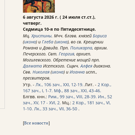
6 августа 2026 г. ( 24 июля ст.ст.),
четверг.
Седмица 10-я по Пятидесятнице.
Мц.
Христины
. Мчч. блгвв. князей
Бориса
(
икона
) и
Глеба
(
икона
), во св. Крещении
Романа и Давида. Прп.
Поликарпа
, архим.
Печерского. Свт.
Георгия
, архиеп.
Могилевского. Обретение мощей прп.
Далмата
Исетского. Сщмч.
Алфея
диакона.
Свв.
Николая
(
икона
) и
Иоанна
испп.,
пресвитеров.
Утр. -
Лк., 106 зач., XXI, 12-19.
Лит. -
2 Кор.,
167 зач., I, 1-7.
Мф., 88 зач., XXI, 43-46.
Блгвв. кнн.:
Рим., 99 зач., VIII, 28-39.
Ин., 52
зач., XV, 17 - XVI, 2.
Мц.:
2 Кор., 181 зач., VI,
1-10.
Лк., 33 зач., VII, 36-50
.
[
Все новости
]